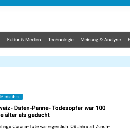
t
Kultur & Medien
Technologie
Meinung & Analyse
Mediathek
eiz- Daten-Panne- Todesopfer war 100
e älter als gedacht
ährige Corona-Tote war eigentlich 109 Jahre alt Zürich-