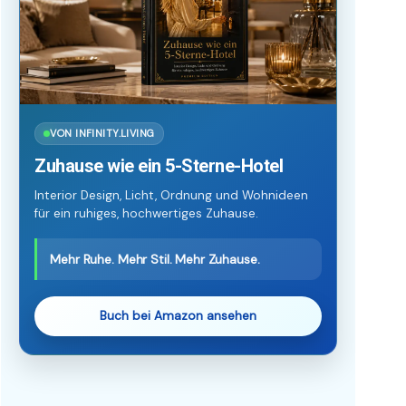
VON INFINITY.LIVING
Zuhause wie ein 5-Sterne-Hotel
Interior Design, Licht, Ordnung und Wohnideen
für ein ruhiges, hochwertiges Zuhause.
Mehr Ruhe. Mehr Stil. Mehr Zuhause.
Buch bei Amazon ansehen