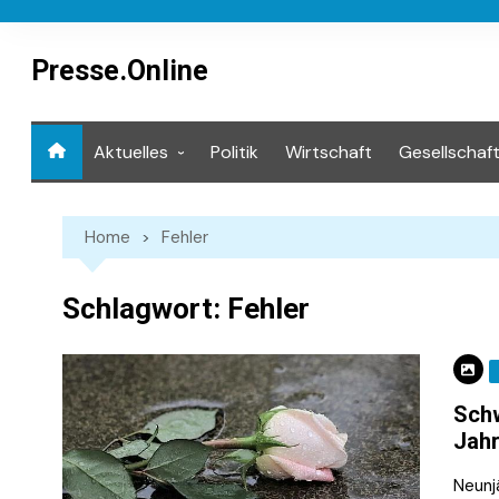
Skip
to
content
Presse.Online
Aktuelles
Politik
Wirtschaft
Gesellschaf
Mediathek
Home
Fehler
Schlagwort:
Fehler
Schw
Jahr
Neunj