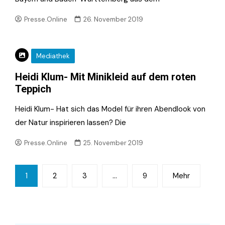
Presse.Online
26. November 2019
Mediathek
Heidi Klum- Mit Minikleid auf dem roten
Teppich
Heidi Klum- Hat sich das Model für ihren Abendlook von
der Natur inspirieren lassen? Die
Presse.Online
25. November 2019
Seitennummerierung
1
2
3
…
9
Mehr
der
Beiträge