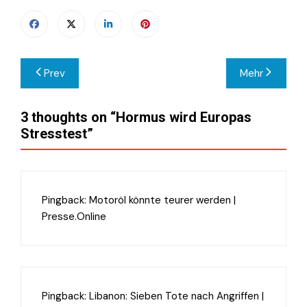
Beitragsnavigation
Prev
Mehr
3 thoughts on “
Hormus wird Europas
Stresstest
”
Pingback:
Motoröl könnte teurer werden |
Presse.Online
Pingback:
Libanon: Sieben Tote nach Angriffen |