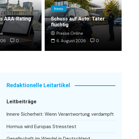
News
s AAA-Rating
Schuss auf Auto: Täter
flüchtig
: Obduktion klärt Todesursache
ne
Presse.Online
e
026
7. August 2026
0
0
6. August 2026
0
Redaktionelle Leitartikel
Leitbeiträge
Innere Sicherheit: Wenn Verantwortung verdampft
Hormus wird Europas Stresstest
Gesellschaft im Wandel in Deutschland