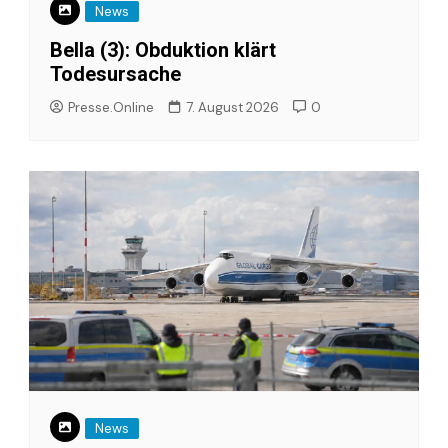
News
Bella (3): Obduktion klärt
Todesursache
Presse.Online
7. August 2026
0
News