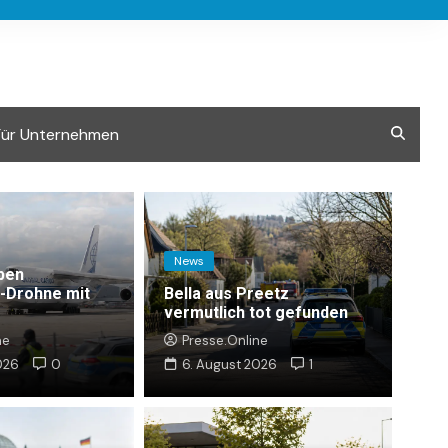
Für Unternehmen
News
ben
-Drohne mit
Bella aus Preetz
vermutlich tot gefunden
ne
Presse.Online
026
0
6. August 2026
1