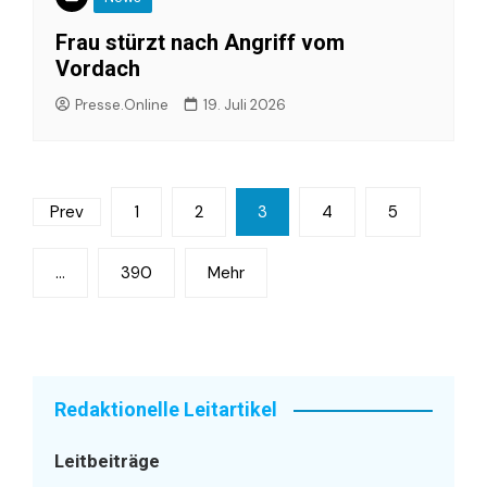
Frau stürzt nach Angriff vom
Vordach
Presse.Online
19. Juli 2026
Seitennummerierung
Prev
1
2
3
4
5
der
…
390
Mehr
Beiträge
Redaktionelle Leitartikel
Leitbeiträge