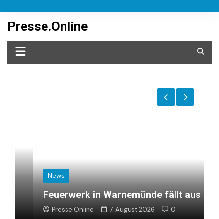
Skip
to
Presse.Online
content
News
Feuerwerk in Warnemünde fällt aus
m
Presse.Online
7. August 2026
0