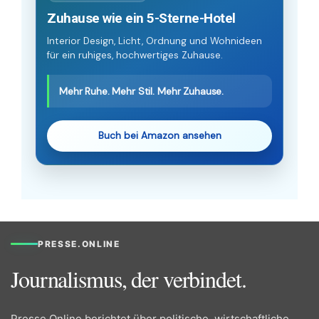
Zuhause wie ein 5-Sterne-Hotel
Interior Design, Licht, Ordnung und Wohnideen
für ein ruhiges, hochwertiges Zuhause.
Mehr Ruhe. Mehr Stil. Mehr Zuhause.
Buch bei Amazon ansehen
PRESSE.ONLINE
Journalismus, der verbindet.
Presse.Online berichtet über politische, wirtschaftliche,