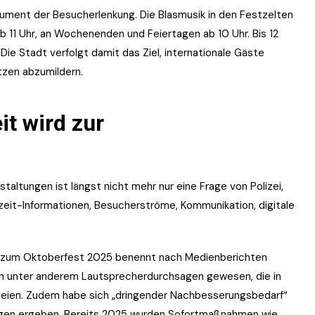
strument der Besucherlenkung. Die Blasmusik in den Festzelten
b 11 Uhr, an Wochenenden und Feiertagen ab 10 Uhr. Bis 12
 Die Stadt verfolgt damit das Ziel, internationale Gäste
zen abzumildern.
it wird zur
altungen ist längst nicht mehr nur eine Frage von Polizei,
eit-Informationen, Besucherströme, Kommunikation, digitale
f zum Oktoberfest 2025 benennt nach Medienberichten
en unter anderem Lautsprecherdurchsagen gewesen, die in
seien. Zudem habe sich „dringender Nachbesserungsbedarf“
ngen ergeben. Bereits 2025 wurden Sofortmaßnahmen wie