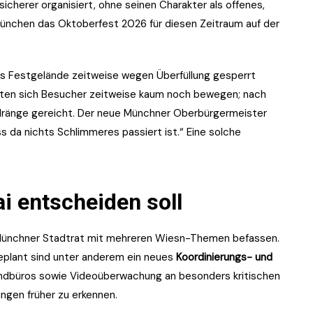
g sicherer organisiert, ohne seinen Charakter als offenes,
lt München das Oktoberfest 2026 für diesen Zeitraum auf der
das Festgelände zeitweise wegen Überfüllung gesperrt
nten sich Besucher zeitweise kaum noch bewegen; nach
dränge gereicht. Der neue Münchner Oberbürgermeister
ss da nichts Schlimmeres passiert ist.“ Eine solche
i entscheiden soll
te Münchner Stadtrat mit mehreren Wiesn-Themen befassen.
eplant sind unter anderem ein neues
Koordinierungs- und
ndbüros sowie Videoüberwachung an besonders kritischen
ungen früher zu erkennen.