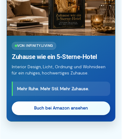
VON INFINITY.LIVING
Zuhause wie ein 5-Sterne-Hotel
Interior Design, Licht, Ordnung und Wohnideen
für ein ruhiges, hochwertiges Zuhause.
Mehr Ruhe. Mehr Stil. Mehr Zuhause.
Buch bei Amazon ansehen