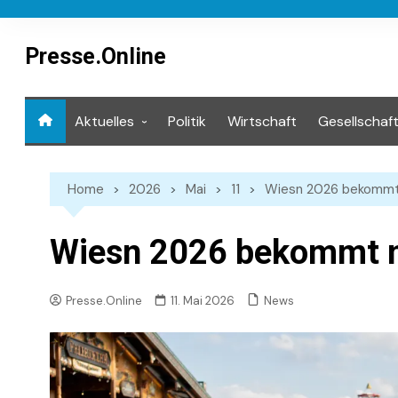
Skip
to
content
Presse.Online
Aktuelles
Politik
Wirtschaft
Gesellschaf
Mediathek
Home
2026
Mai
11
Wiesn 2026 bekommt
Wiesn 2026 bekommt n
News
Presse.Online
11. Mai 2026