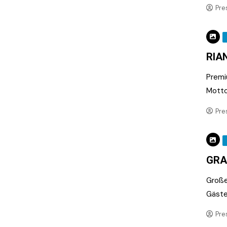
Pre
RIA
Premi
Motto
Pre
GRA
Große
Gäste
Pre