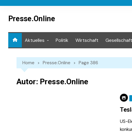
Skip
to
content
Presse.Online
Aktuelles
Politik
Wirtschaft
Gesellschaf
Mediathek
Home
Presse.Online
Page 386
Autor:
Presse.Online
Tesl
US-El
konku