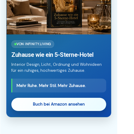
VON INFINITY.LIVING
Zuhause wie ein 5-Sterne-Hotel
Interior Design, Licht, Ordnung und Wohnideen
für ein ruhiges, hochwertiges Zuhause.
Mehr Ruhe. Mehr Stil. Mehr Zuhause.
Buch bei Amazon ansehen