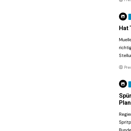
Hat 
Muell
richti
Stell
Pre
Spür
Pla
Regie
Sprit
Bunde