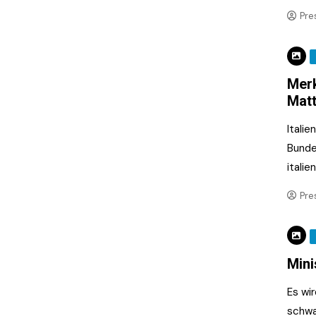
Pre
Merk
Matt
Itali
Bunde
italie
Pre
Mini
Es wi
schwa