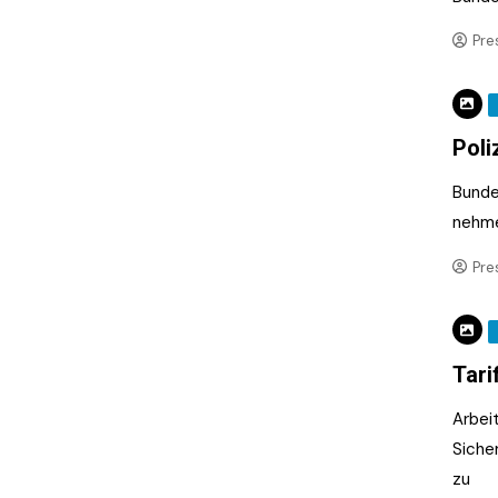
Pre
Poli
Bundes
nehme
Pre
Tari
Arbei
Siche
zu