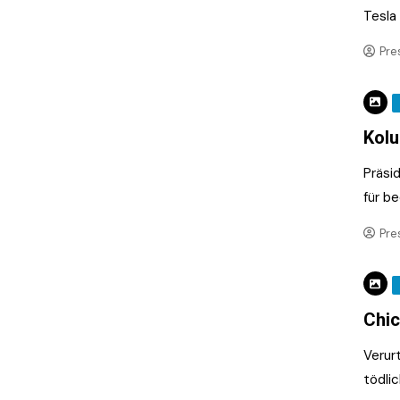
Tesla
Pre
Kolu
Präsi
für b
Pre
Chic
Verur
tödli