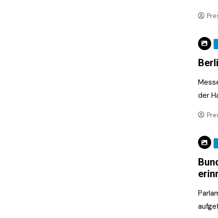
Pre
Berl
Messe
der H
Pre
Bund
erin
Parla
aufge