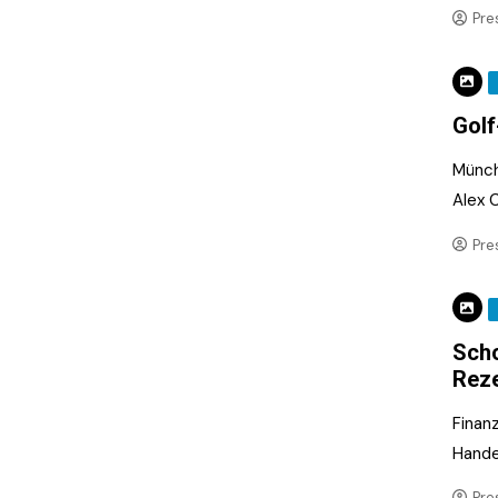
Pre
Golf
Münchn
Alex 
Pre
Scho
Rez
Finan
Hande
Pre