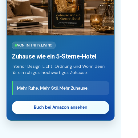
VON INFINITY.LIVING
Zuhause wie ein 5-Sterne-Hotel
Interior Design, Licht, Ordnung und Wohnideen
für ein ruhiges, hochwertiges Zuhause.
Mehr Ruhe. Mehr Stil. Mehr Zuhause.
Buch bei Amazon ansehen