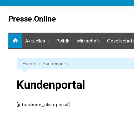
Skip
to
content
Presse.Online
Aktuelles
Politik
Wirtschaft
Gesellschaf
Mediathek
Home
Kundenportal
Kundenportal
[jetpackcrm_clientportal]