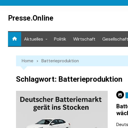
Skip
to
content
Presse.Online
Aktuelles
Politik
Wirtschaft
Gesellschaf
Mediathek
Home
Batterieproduktion
Schlagwort:
Batterieproduktion
Batt
wäc
Deuts