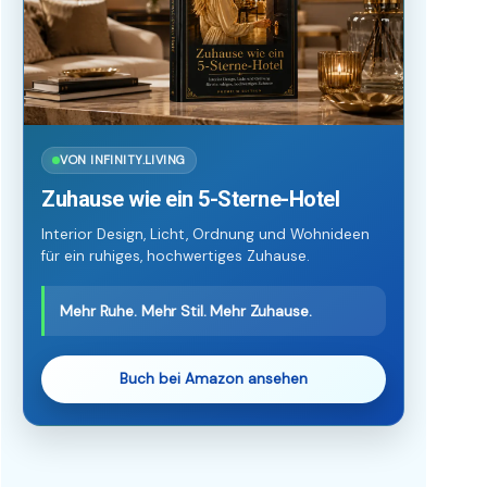
VON INFINITY.LIVING
Zuhause wie ein 5-Sterne-Hotel
Interior Design, Licht, Ordnung und Wohnideen
für ein ruhiges, hochwertiges Zuhause.
Mehr Ruhe. Mehr Stil. Mehr Zuhause.
Buch bei Amazon ansehen