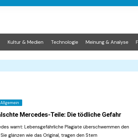
t
Kultur & Medien
Technologie
Meinung & Analyse
Allgemein
lschte Mercedes-Teile: Die tödliche Gefahr
des warnt: Lebensgefährliche Plagiate überschwemmen den
Sie glänzen wie das Original, tragen den Stern