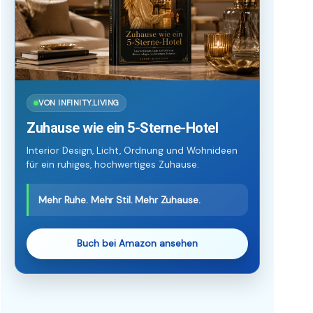
VON INFINITY.LIVING
Zuhause wie ein 5-Sterne-Hotel
Interior Design, Licht, Ordnung und Wohnideen
für ein ruhiges, hochwertiges Zuhause.
Mehr Ruhe. Mehr Stil. Mehr Zuhause.
Buch bei Amazon ansehen