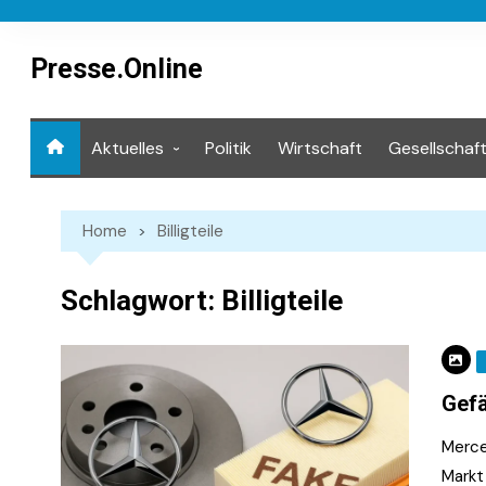
Skip
to
content
Presse.Online
Aktuelles
Politik
Wirtschaft
Gesellschaf
Mediathek
Home
Billigteile
Schlagwort:
Billigteile
Gefä
Merce
Markt 