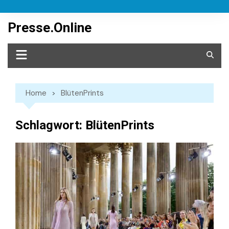
Skip
to
Presse.Online
content
Home
BlütenPrints
Schlagwort:
BlütenPrints