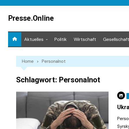
Skip
to
content
Presse.Online
Aktuelles
Politik
Wirtschaft
Gesellschaf
Mediathek
Home
Personalnot
Schlagwort:
Personalnot
Ukra
Perso
Syrsky