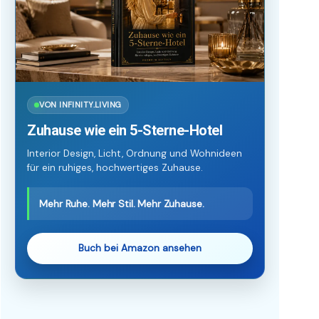
VON INFINITY.LIVING
Zuhause wie ein 5-Sterne-Hotel
Interior Design, Licht, Ordnung und Wohnideen
für ein ruhiges, hochwertiges Zuhause.
Mehr Ruhe. Mehr Stil. Mehr Zuhause.
Buch bei Amazon ansehen