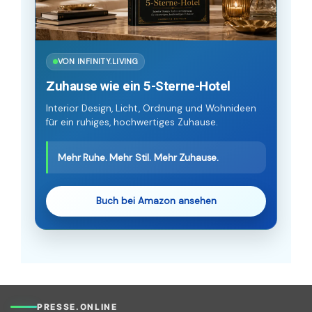
VON INFINITY.LIVING
Zuhause wie ein 5-Sterne-Hotel
Interior Design, Licht, Ordnung und Wohnideen
für ein ruhiges, hochwertiges Zuhause.
Mehr Ruhe. Mehr Stil. Mehr Zuhause.
Buch bei Amazon ansehen
PRESSE.ONLINE