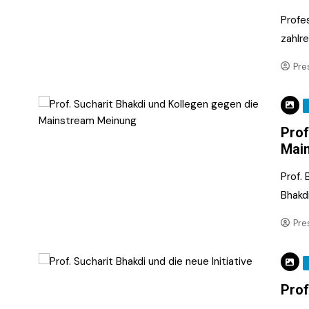
Profes
zahlre
Pre
Prof
Mai
Prof. 
Bhakdi
Pre
Prof