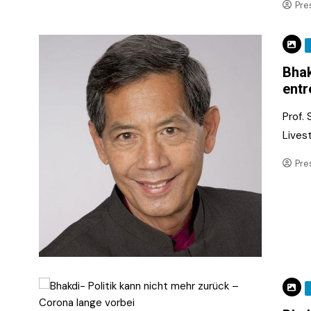
Pre
Bhak
entr
Prof.
Lives
Pre