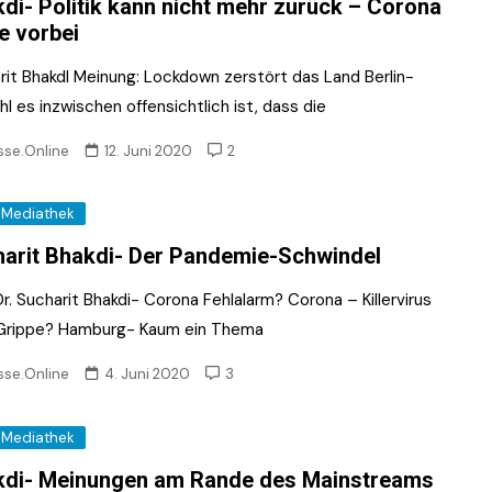
di- Politik kann nicht mehr zurück – Corona
e vorbei
rit BhakdI Meinung: Lockdown zerstört das Land Berlin-
 es inzwischen offensichtlich ist, dass die
sse.Online
12. Juni 2020
2
Mediathek
arit Bhakdi- Der Pandemie-Schwindel
Dr. Sucharit Bhakdi- Corona Fehlalarm? Corona – Killervirus
Grippe? Hamburg- Kaum ein Thema
sse.Online
4. Juni 2020
3
Mediathek
kdi- Meinungen am Rande des Mainstreams