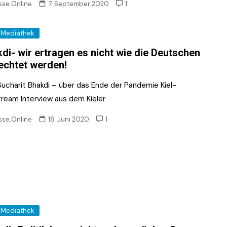
sse.Online
7. September 2020
1
Mediathek
di- wir ertragen es nicht wie die Deutschen
echtet werden!
 Sucharit Bhakdi – über das Ende der Pandemie Kiel-
tream Interview aus dem Kieler
sse.Online
18. Juni 2020
1
Mediathek