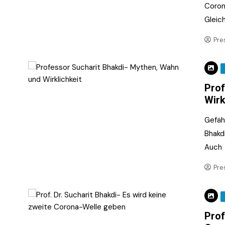
Coron
Gleich
Pre
Prof
Wirk
Gefäh
Bhakd
Auch
Pre
Prof