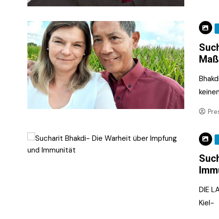
Such
Maß
Bhakd
keine
Pre
Such
Immu
DIE LA
Kiel-