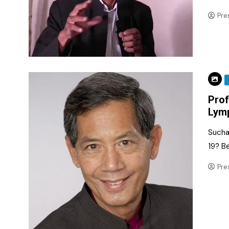
Pre
Prof
Lymp
Sucha
19? Be
Pre