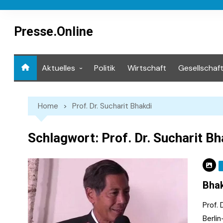
Skip
to
content
Presse.Online
Aktuelles
Politik
Wirtschaft
Gesellschaf
Mediathek
Home
Prof. Dr. Sucharit Bhakdi
Schlagwort:
Prof. Dr. Sucharit Bh
Bhak
Prof. 
Berlin