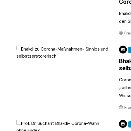
Cor
Bhakdi
den S
Pre
Bhak
selb
Coron
„selb
Wisse
Pre