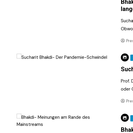
Bhak
lang
Sucha
Obwohl
Pre
Such
Prof. 
oder 
Pre
Bha