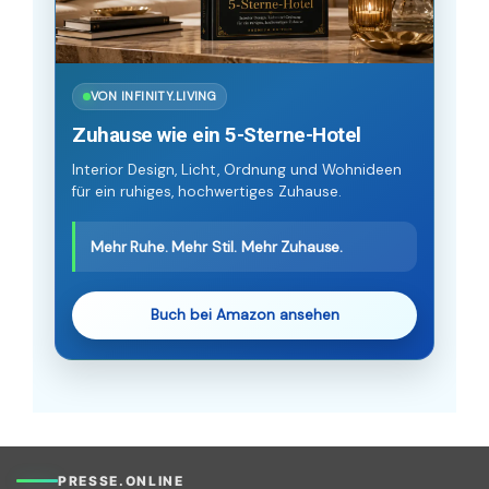
VON INFINITY.LIVING
Zuhause wie ein 5-Sterne-Hotel
Interior Design, Licht, Ordnung und Wohnideen
für ein ruhiges, hochwertiges Zuhause.
Mehr Ruhe. Mehr Stil. Mehr Zuhause.
Buch bei Amazon ansehen
PRESSE.ONLINE