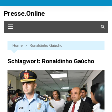
Skip
to
Presse.Online
content
Home
Ronaldinho Gaúcho
Schlagwort:
Ronaldinho Gaúcho