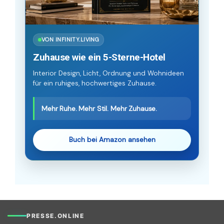
VON INFINITY.LIVING
Zuhause wie ein 5-Sterne-Hotel
Interior Design, Licht, Ordnung und Wohnideen
für ein ruhiges, hochwertiges Zuhause.
Mehr Ruhe. Mehr Stil. Mehr Zuhause.
Buch bei Amazon ansehen
PRESSE.ONLINE