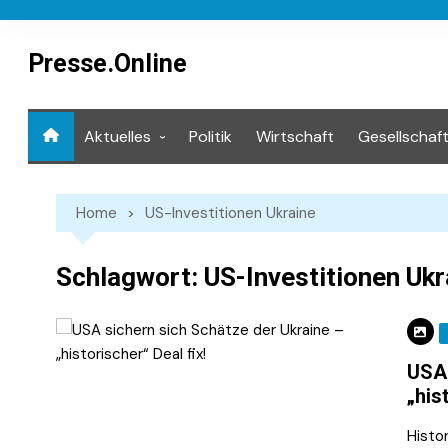
Skip
to
content
Presse.Online
Aktuelles
Politik
Wirtschaft
Gesellschaf
Mediathek
Home
US-Investitionen Ukraine
Schlagwort:
US-Investitionen Ukr
USA 
„his
Histo