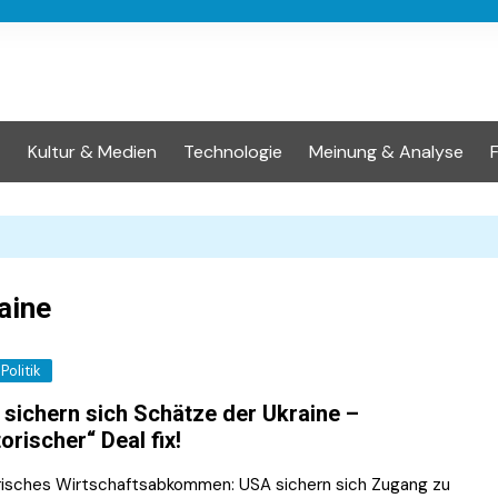
t
Kultur & Medien
Technologie
Meinung & Analyse
aine
Politik
sichern sich Schätze der Ukraine –
torischer“ Deal fix!
risches Wirtschaftsabkommen: USA sichern sich Zugang zu