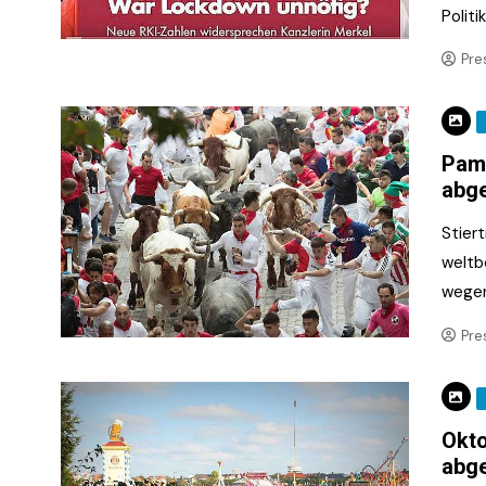
Polit
Pre
Pamp
abg
Stier
weltb
wege
Pre
Okt
abg