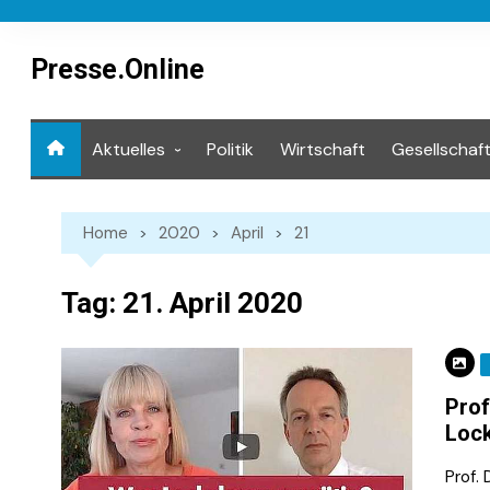
Skip
to
content
Presse.Online
Aktuelles
Politik
Wirtschaft
Gesellschaf
Mediathek
Home
2020
April
21
Tag:
21. April 2020
Prof
Loc
Prof.