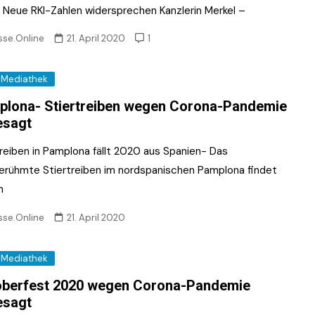
ik Neue RKI-Zahlen widersprechen Kanzlerin Merkel –
sse.Online
21. April 2020
1
Mediathek
lona- Stiertreiben wegen Corona-Pandemie
esagt
treiben in Pamplona fällt 2020 aus Spanien- Das
erühmte Stiertreiben im nordspanischen Pamplona findet
n
sse.Online
21. April 2020
Mediathek
oberfest 2020 wegen Corona-Pandemie
esagt