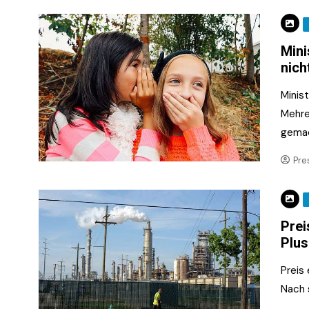
Mini
nich
Minis
Mehre
gemac
Pre
Prei
Plus
Preis
Nach 