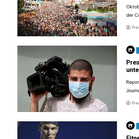
Oktob
der C
Pre
Pres
unte
Repor
Journ
Pre
Fitn