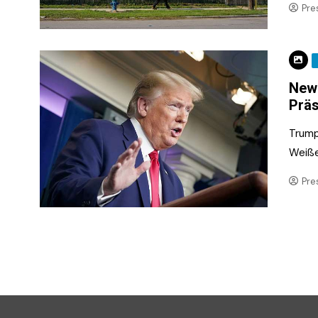
Pre
New 
Präs
Trump
Weiße
Pre