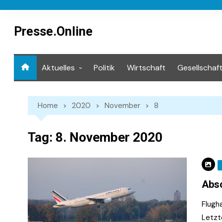
Skip
to
content
Presse.Online
Aktuelles
Politik
Wirtschaft
Gesellschaf
Mediathek
Home
2020
November
8
Tag:
8. November 2020
Absc
Flugh
Letzte