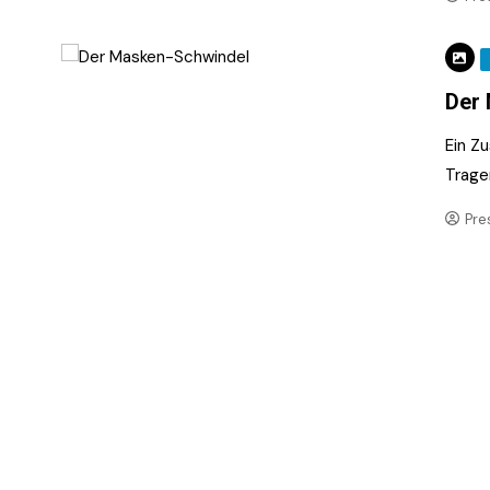
Der
Ein Z
Trage
Pre