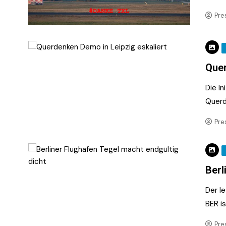
Pre
Quer
Die I
Querd
Pre
Berl
Der l
BER i
Pre