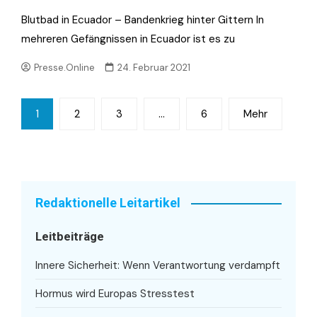
Blutbad in Ecuador – Bandenkrieg hinter Gittern In
mehreren Gefängnissen in Ecuador ist es zu
Presse.Online
24. Februar 2021
Seitennummerierung
1
2
3
…
6
Mehr
der
Beiträge
Redaktionelle Leitartikel
Leitbeiträge
Innere Sicherheit: Wenn Verantwortung verdampft
Hormus wird Europas Stresstest