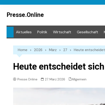
Skip
to
content
Presse.Online
Aktuelles
Politik
Wirtschaft
Gesellschaft
Mediathek
Home
2026
März
27
Heute entscheidet
Heute entscheidet sich
Allgemein
Presse.Online
27. März 2026