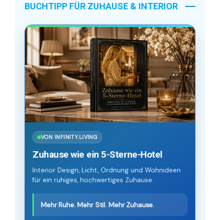
BUCHTIPP FÜR ZUHAUSE & INTERIOR
VON INFINITY.LIVING
Zuhause wie ein 5-Sterne-Hotel
Interior Design, Licht, Ordnung und Wohnideen
für ein ruhiges, hochwertiges Zuhause.
Mehr Ruhe. Mehr Stil. Mehr Zuhause.