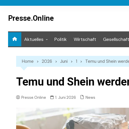
Skip
to
content
Presse.Online
Aktuelles
Politik
Wirtschaft
Gesellschaf
Mediathek
Home
2026
Juni
1
Temu und Shein werde
Temu und Shein werden
News
Presse.Online
1. Juni 2026