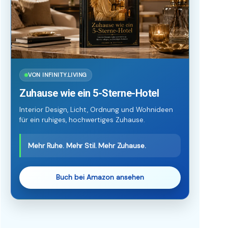
VON INFINITY.LIVING
Zuhause wie ein 5-Sterne-Hotel
Interior Design, Licht, Ordnung und Wohnideen
für ein ruhiges, hochwertiges Zuhause.
Mehr Ruhe. Mehr Stil. Mehr Zuhause.
Buch bei Amazon ansehen