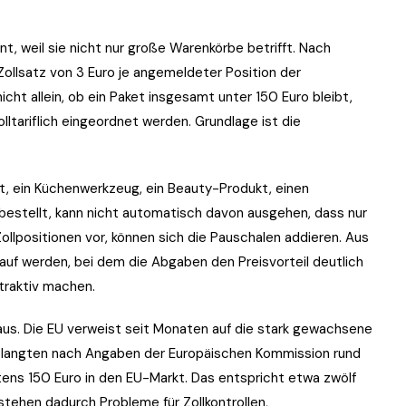
t, weil sie nicht nur große Warenkörbe betrifft. Nach
Zollsatz von 3 Euro je angemeldeter Position der
ht allein, ob ein Paket insgesamt unter 150 Euro bleibt,
lltariflich eingeordnet werden. Grundlage ist die
rt, ein Küchenwerkzeug, ein Beauty-Produkt, einen
g bestellt, kann nicht automatisch davon ausgehen, dass nur
Zollpositionen vor, können sich die Pauschalen addieren. Aus
auf werden, bei dem die Abgaben den Preisvorteil deutlich
ttraktiv machen.
us. Die EU verweist seit Monaten auf die stark gewachsene
gelangten nach Angaben der Europäischen Kommission rund
tens 150 Euro in den EU-Markt. Das entspricht etwa zwölf
stehen dadurch Probleme für Zollkontrollen,