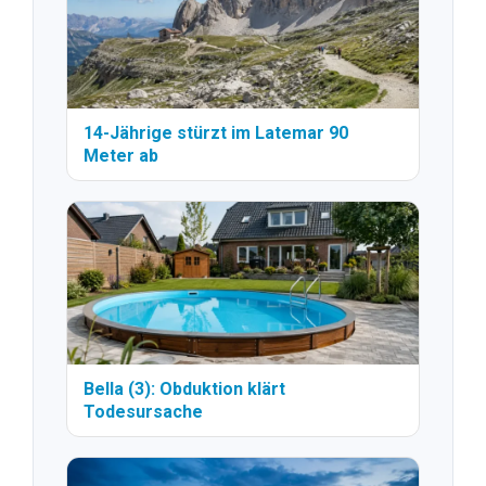
14-Jährige stürzt im Latemar 90
Meter ab
Bella (3): Obduktion klärt
Todesursache