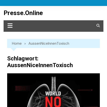
Skip
to
Presse.Online
content
Home
AussenNiceInnenToxisch
Schlagwort:
AussenNiceInnenToxisch