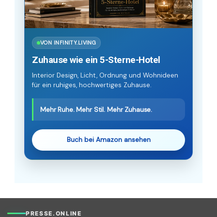
VON INFINITY.LIVING
Zuhause wie ein 5-Sterne-Hotel
Interior Design, Licht, Ordnung und Wohnideen
für ein ruhiges, hochwertiges Zuhause.
Mehr Ruhe. Mehr Stil. Mehr Zuhause.
Buch bei Amazon ansehen
PRESSE.ONLINE