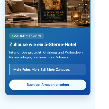
VON INFINITY.LIVING
Zuhause wie ein 5-Sterne-Hotel
Interior Design, Licht, Ordnung und Wohnideen
für ein ruhiges, hochwertiges Zuhause.
Mehr Ruhe. Mehr Stil. Mehr Zuhause.
Buch bei Amazon ansehen