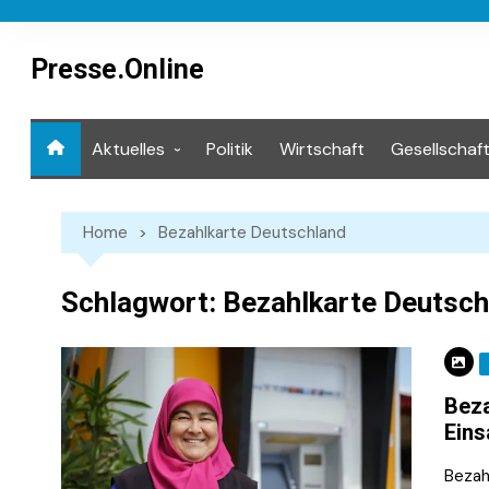
Skip
to
content
Presse.Online
Aktuelles
Politik
Wirtschaft
Gesellschaf
Mediathek
Home
Bezahlkarte Deutschland
Schlagwort:
Bezahlkarte Deutsch
Beza
Eins
Bezahl