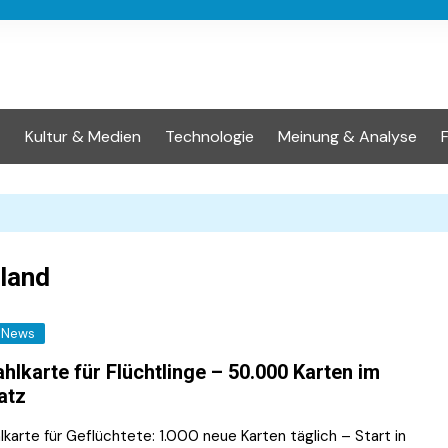
t
Kultur & Medien
Technologie
Meinung & Analyse
land
News
hlkarte für Flüchtlinge – 50.000 Karten im
atz
karte für Geflüchtete: 1.000 neue Karten täglich – Start in