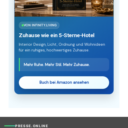
VON INFINITY.LIVING
Zuhause wie ein 5-Sterne-Hotel
Interior Design, Licht, Ordnung und Wohnideen
für ein ruhiges, hochwertiges Zuhause.
Mehr Ruhe. Mehr Stil. Mehr Zuhause.
Buch bei Amazon ansehen
PRESSE.ONLINE