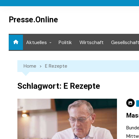
Skip
to
content
Presse.Online
Aktuelles
Politik
Wirtschaft
Gesellschaf
Mediathek
Home
E Rezepte
Schlagwort:
E Rezepte
Mass
Bunde
Mittw