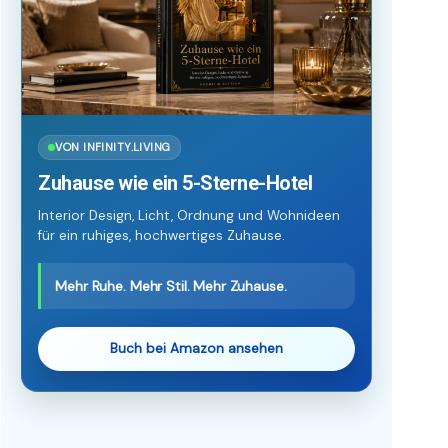
VON INFINITY.LIVING
Zuhause wie ein 5-Sterne-Hotel
Interior Design, Licht, Ordnung und Wohnideen
für ein ruhiges, hochwertiges Zuhause.
Mehr Ruhe. Mehr Stil. Mehr Zuhause.
Buch bei Amazon ansehen