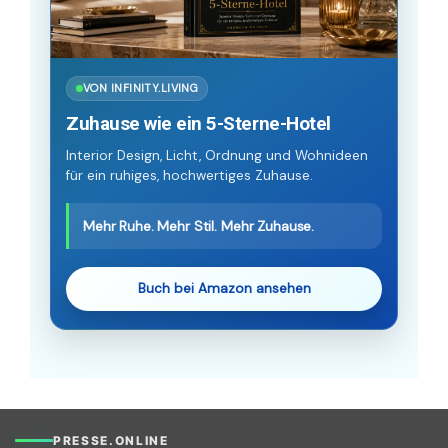
VON INFINITY.LIVING
Zuhause wie ein 5-Sterne-Hotel
Interior Design, Licht, Ordnung und Wohnideen
für ein ruhiges, hochwertiges Zuhause.
Mehr Ruhe. Mehr Stil. Mehr Zuhause.
Buch bei Amazon ansehen
PRESSE.ONLINE