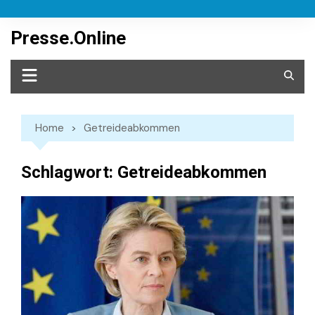
Skip
to
Presse.Online
content
Home
Getreideabkommen
Schlagwort:
Getreideabkommen