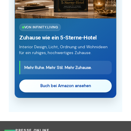
VON INFINITY.LIVING
Zuhause wie ein 5-Sterne-Hotel
Interior Design, Licht, Ordnung und Wohnideen
für ein ruhiges, hochwertiges Zuhause.
Mehr Ruhe. Mehr Stil. Mehr Zuhause.
Buch bei Amazon ansehen
PRESSE.ONLINE