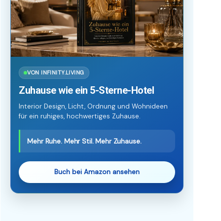
VON INFINITY.LIVING
Zuhause wie ein 5-Sterne-Hotel
Interior Design, Licht, Ordnung und Wohnideen
für ein ruhiges, hochwertiges Zuhause.
Mehr Ruhe. Mehr Stil. Mehr Zuhause.
Buch bei Amazon ansehen