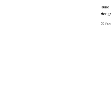
Rund 
der g
Pre