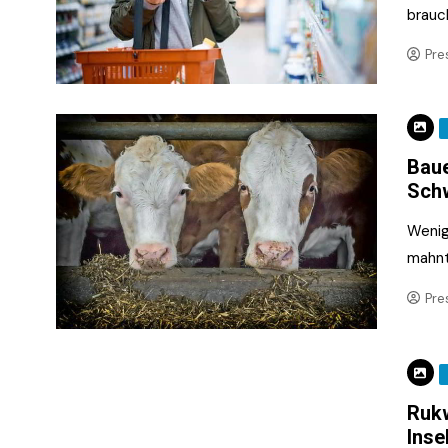
brauc
Pre
Baue
Schw
Wenig
mahnt
Pre
Rukw
Inse