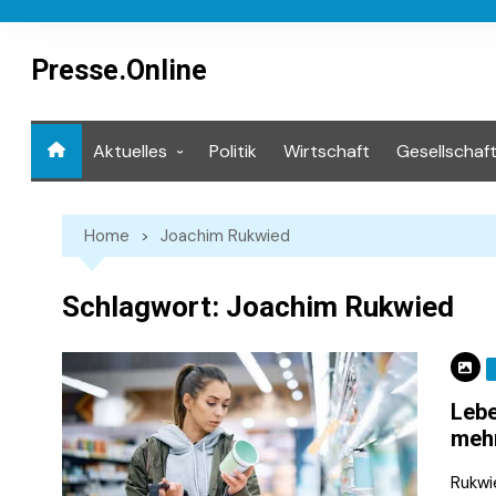
Skip
to
content
Presse.Online
Aktuelles
Politik
Wirtschaft
Gesellschaf
Mediathek
Home
Joachim Rukwied
Schlagwort:
Joachim Rukwied
Lebe
mehr
Rukwi