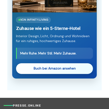
VON INFINITY.LIVING
Zuhause wie ein 5-Sterne-Hotel
Interior Design, Licht, Ordnung und Wohnideen
für ein ruhiges, hochwertiges Zuhause.
Mehr Ruhe. Mehr Stil. Mehr Zuhause.
Buch bei Amazon ansehen
PRESSE.ONLINE