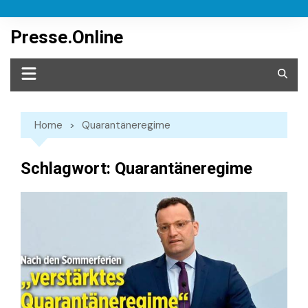
Skip
to
Presse.Online
content
Home
Quarantäneregime
Schlagwort:
Quarantäneregime