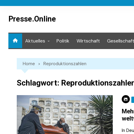
Skip
to
content
Presse.Online
Aktuelles
Politik
Wirtschaft
Gesellschaf
Mediathek
Home
Reproduktionszahlen
Schlagwort:
Reproduktionszahle
Mehr
welt
In Deu