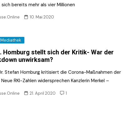
sich bereits mehr als vier Millionen
sse.Online
10. Mai 2020
Mediathek
. Homburg stellt sich der Kritik- War der
kdown unwirksam?
 Dr. Stefan Homburg kritisiert die Corona-Maßnahmen der
ik Neue RKI-Zahlen widersprechen Kanzlerin Merkel –
sse.Online
21. April 2020
1