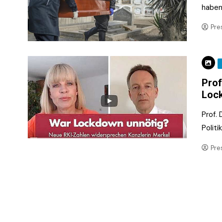
haben 
Pre
Prof
Loc
Prof.
Polit
Pre