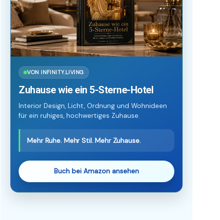
VON INFINITY.LIVING
Zuhause wie ein 5-Sterne-Hotel
Interior Design, Licht, Ordnung und Wohnideen
für ein ruhiges, hochwertiges Zuhause.
Mehr Ruhe. Mehr Stil. Mehr Zuhause.
Buch bei Amazon ansehen