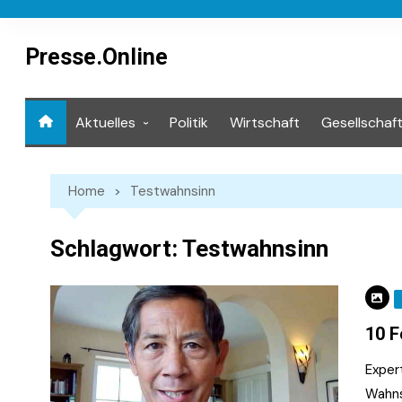
Skip
to
content
Presse.Online
Aktuelles
Politik
Wirtschaft
Gesellschaf
Mediathek
Home
Testwahnsinn
Schlagwort:
Testwahnsinn
10 F
Exper
Wahns