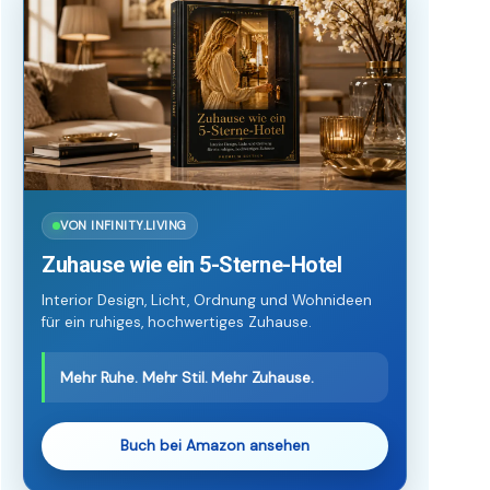
VON INFINITY.LIVING
Zuhause wie ein 5-Sterne-Hotel
Interior Design, Licht, Ordnung und Wohnideen
für ein ruhiges, hochwertiges Zuhause.
Mehr Ruhe. Mehr Stil. Mehr Zuhause.
Buch bei Amazon ansehen