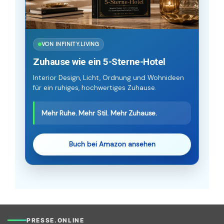
VON INFINITY.LIVING
Zuhause wie ein 5-Sterne-Hotel
Interior Design, Licht, Ordnung und Wohnideen
für ein ruhiges, hochwertiges Zuhause.
Mehr Ruhe. Mehr Stil. Mehr Zuhause.
Buch bei Amazon ansehen
PRESSE.ONLINE