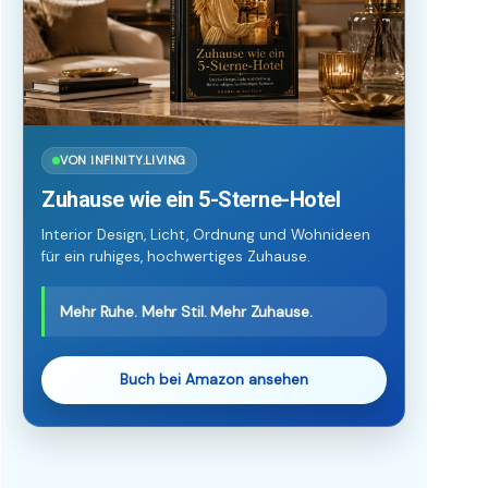
VON INFINITY.LIVING
Zuhause wie ein 5-Sterne-Hotel
Interior Design, Licht, Ordnung und Wohnideen
für ein ruhiges, hochwertiges Zuhause.
Mehr Ruhe. Mehr Stil. Mehr Zuhause.
Buch bei Amazon ansehen