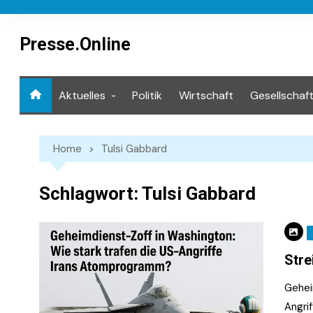
Skip
to
content
Presse.Online
Aktuelles
Politik
Wirtschaft
Gesellschaf
Mediathek
Home
Tulsi Gabbard
Schlagwort:
Tulsi Gabbard
Stre
Gehei
Angri