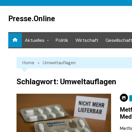
Skip
to
content
Presse.Online
Aktuelles
Politik
Wirtschaft
Gesellschaf
Mediathek
Home
Umweltauflagen
Schlagwort:
Umweltauflagen
Metf
Med
Metfo