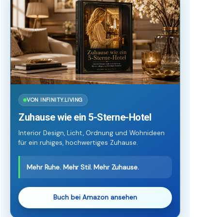
VON INFINITY.LIVING
Zuhause wie ein 5-Sterne-Hotel
Interior Design, Licht, Ordnung und Wohnideen
für ein ruhiges, hochwertiges Zuhause.
Mehr Ruhe. Mehr Stil. Mehr Zuhause.
Buch bei Amazon ansehen