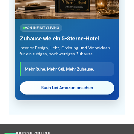
VON INFINITY.LIVING
Zuhause wie ein 5-Sterne-Hotel
Interior Design, Licht, Ordnung und Wohnideen
für ein ruhiges, hochwertiges Zuhause.
Mehr Ruhe. Mehr Stil. Mehr Zuhause.
Buch bei Amazon ansehen
PRESSE.ONLINE