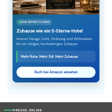
VON INFINITY.LIVING
Zuhause wie ein 5-Sterne-Hotel
Interior Design, Licht, Ordnung und Wohnideen
für ein ruhiges, hochwertiges Zuhause.
Mehr Ruhe. Mehr Stil. Mehr Zuhause.
Buch bei Amazon ansehen
PRESSE.ONLINE