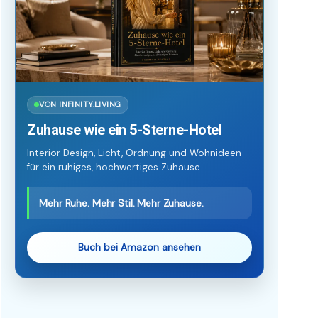
VON INFINITY.LIVING
Zuhause wie ein 5-Sterne-Hotel
Interior Design, Licht, Ordnung und Wohnideen
für ein ruhiges, hochwertiges Zuhause.
Mehr Ruhe. Mehr Stil. Mehr Zuhause.
Buch bei Amazon ansehen