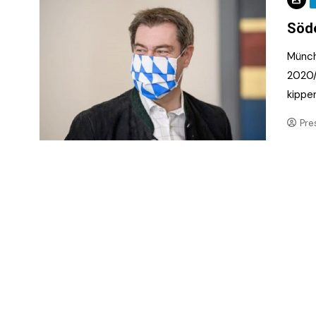
Söde
Münch
2020/
kippe
Pre