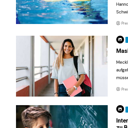
Hanno
Schwi
Pre
Mask
Meckl
aufge
müsse
Pre
Inte
zu B