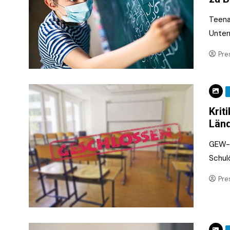
Teena
Unterr
Pre
Krit
Län
GEW-C
Schulö
Pre