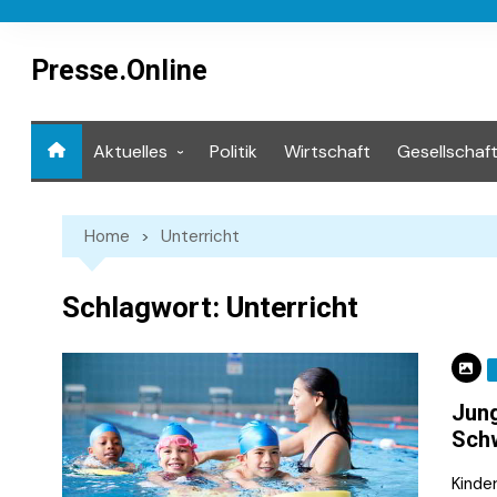
Skip
to
content
Presse.Online
Aktuelles
Politik
Wirtschaft
Gesellschaf
Mediathek
Home
Unterricht
Schlagwort:
Unterricht
Jung
Schw
Kinde