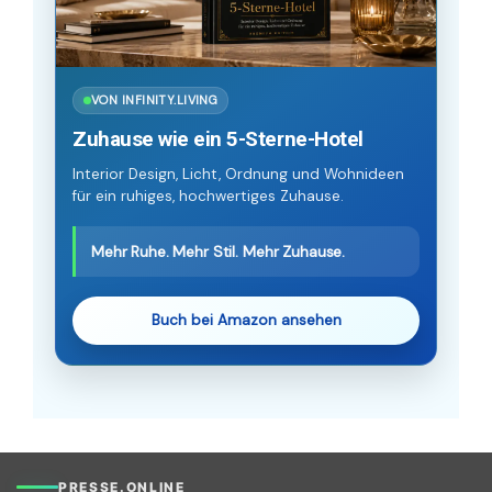
VON INFINITY.LIVING
Zuhause wie ein 5-Sterne-Hotel
Interior Design, Licht, Ordnung und Wohnideen
für ein ruhiges, hochwertiges Zuhause.
Mehr Ruhe. Mehr Stil. Mehr Zuhause.
Buch bei Amazon ansehen
PRESSE.ONLINE