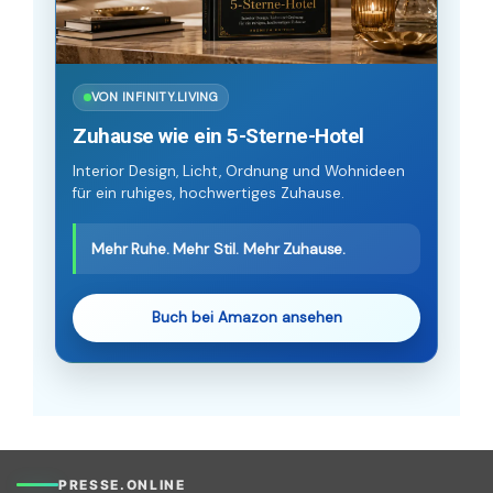
VON INFINITY.LIVING
Zuhause wie ein 5-Sterne-Hotel
Interior Design, Licht, Ordnung und Wohnideen
für ein ruhiges, hochwertiges Zuhause.
Mehr Ruhe. Mehr Stil. Mehr Zuhause.
Buch bei Amazon ansehen
PRESSE.ONLINE