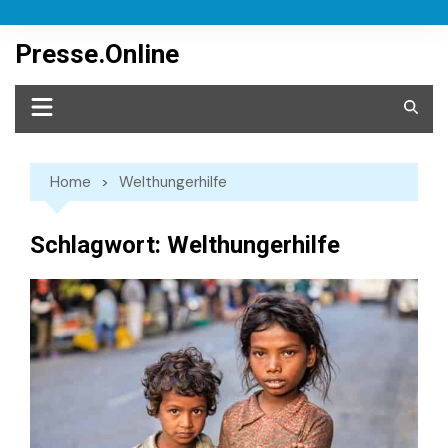
Skip
to
Presse.Online
content
Home
Welthungerhilfe
Schlagwort:
Welthungerhilfe