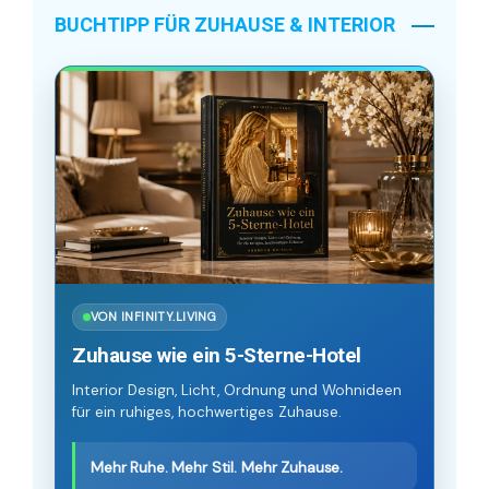
BUCHTIPP FÜR ZUHAUSE & INTERIOR
VON INFINITY.LIVING
Zuhause wie ein 5-Sterne-Hotel
Interior Design, Licht, Ordnung und Wohnideen
für ein ruhiges, hochwertiges Zuhause.
Mehr Ruhe. Mehr Stil. Mehr Zuhause.