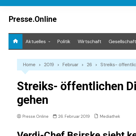
Skip
to
content
Presse.Online
Aktuelles
Politik
Wirtschaft
Gesellschaf
Mediathek
Home
2019
Februar
26
Streiks- öffentl
Streiks- öffentlichen 
gehen
Mediathek
Presse.Online
26. Februar 2019
Verdi-Chef Bsirske sieht k