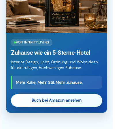
VON INFINITY.LIVING
Zuhause wie ein 5-Sterne-Hotel
Interior Design, Licht, Ordnung und Wohnideen
für ein ruhiges, hochwertiges Zuhause.
Mehr Ruhe. Mehr Stil. Mehr Zuhause.
Buch bei Amazon ansehen