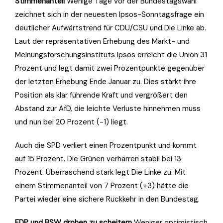
Stimmenanteil
Wenige Tage vor der Bundestagswahl
zeichnet sich in der neuesten Ipsos-Sonntagsfrage ein
deutlicher Aufwärtstrend für CDU/CSU und Die Linke ab.
Laut der repräsentativen Erhebung des Markt- und
Meinungsforschungsinstituts Ipsos erreicht die Union 31
Prozent und legt damit zwei Prozentpunkte gegenüber
der letzten Erhebung Ende Januar zu. Dies stärkt ihre
Position als klar führende Kraft und vergrößert den
Abstand zur AfD, die leichte Verluste hinnehmen muss
und nun bei 20 Prozent (-1) liegt.
Auch die SPD verliert einen Prozentpunkt und kommt
auf 15 Prozent. Die Grünen verharren stabil bei 13
Prozent. Überraschend stark legt Die Linke zu: Mit
einem Stimmenanteil von 7 Prozent (+3) hätte die
Partei wieder eine sichere Rückkehr in den Bundestag.
FDP und BSW drohen zu scheitern
Weniger optimistisch